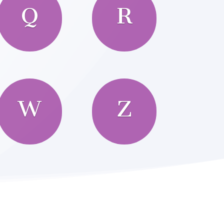
Q
R
W
Z