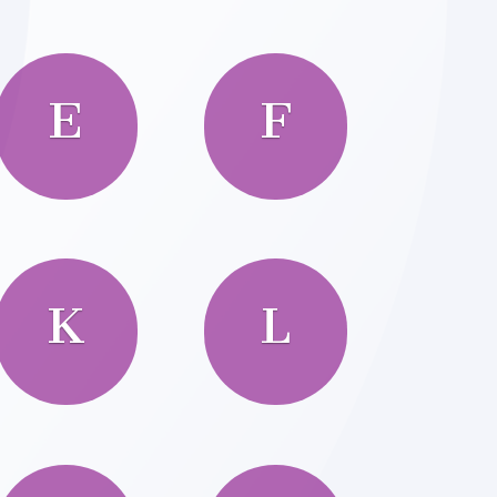
E
F
K
L