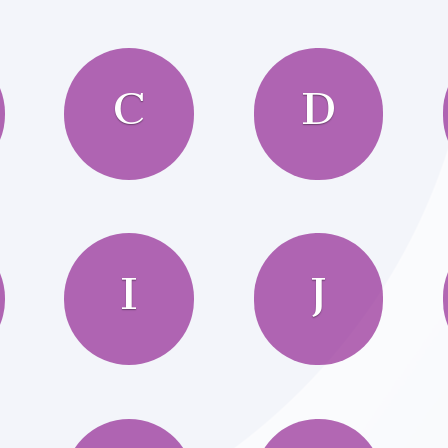
C
D
I
J