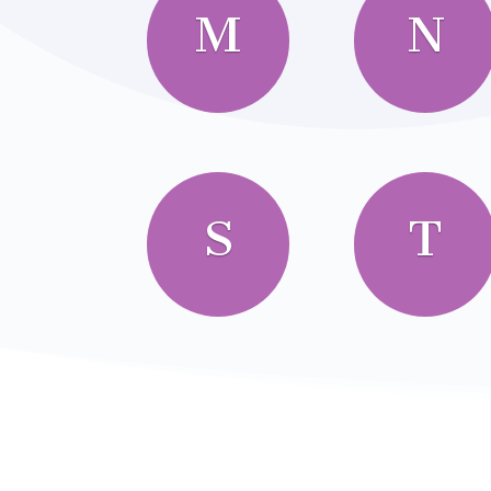
M
N
S
T