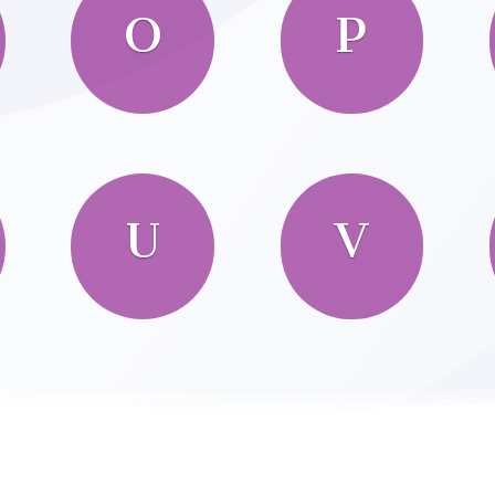
O
P
U
V