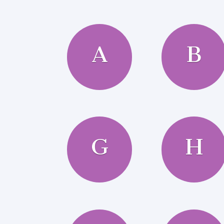
A
B
G
H